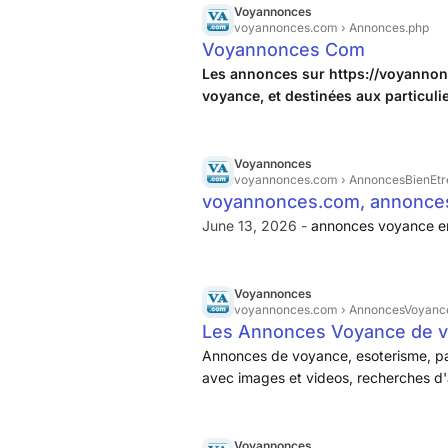
L'affichage n'est pas automatique.
d'annonces par mots-cles.
Voyannonces
voyannonces.com
› Annonces.php
Les annonces sont vérifiées avant
Voyannonces Com
leur diffusion, et nous nous ...
Les annonces sur https://voyannon
voyance, et destinées aux particuli
suivant la rubrique choisie
. L'affic
avant leur diffusion, et nous nous ...
Voyannonces
voyannonces.com
› AnnoncesBienEtr
voyannonces.com, annonce
June 13, 2026 -
annonces voyance e
Voyannonces
voyannonces.com
› AnnoncesVoyanc
Les Annonces Voyance de v
Annonces de voyance, esoterisme, pa
avec images et videos, recherches d
Voyannonces