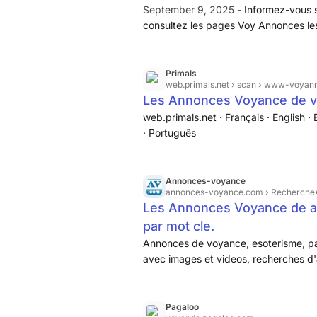
September 9, 2025 -
Informez-vous s
consultez les pages Voy Annonces les 
de votre pays. Voyannonces.com
est
Primals
web.primals.net
› scan › www-voyan
Les Annonces Voyance de vo
web.primals.net · Français · English ·
· Português
Annonces-voyance
annonces-voyance.com
› Recherche
Les Annonces Voyance de 
par mot cle.
Annonces de voyance, esoterisme, pa
avec images et videos, recherches d
Pagaloo