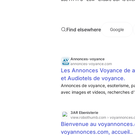
Issue · High · Displays images with inc
Find elsewhere
Google
Annonces-voyance
annonces-voyance.com
Les Annonces Voyance de a
et Audiotels de voyance.
Annonces de voyance, esoterisme, pa
avec images et videos, recherches d
3AR Ebenisterie
view.robothumb.com
› voyannonces
Bienvenue au voyannonces.
voyannonces.com, accueil..