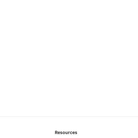
Resources