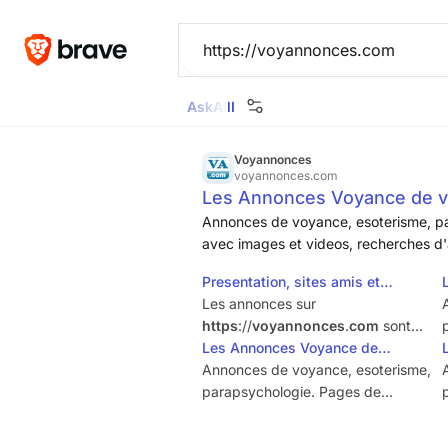
Ask
All
Images
News
Videos
Maps
Goggl
Voyannonces
voyannonces.com
Les Annonces Voyance de v
Annonces de voyance, esoterisme, pa
avec images et videos, recherches d
Presentation, sites amis et
partenaires :)
Les annonces sur
https
://
voyannonces
.
com
sont
proposées aux professionnels de la
Les Annonces Voyance de
voyance, et destinées aux
voyannonces.com, sites et
Annonces de voyance, esoterisme,
particuliers ou aux autres
Audiotels de…
parapsychologie. Pages de
professionnels de la voyance,
presentations personnalisees avec
suivant la rubrique choisie.
images et videos, recherches